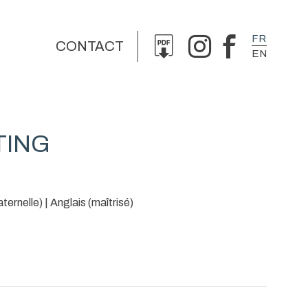
FR
CONTACT
EN
TING
ternelle) | Anglais (maîtrisé)